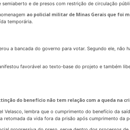
 semiaberto e de presos com restrição de circulação públi
ao policial militar de Minas Gerais que foi 
em homenagem
aída temporária.
berou a bancada do governo para votar. Segundo ele, não 
nifestou favorável ao texto-base do projeto e também libe
tinção do benefício não tem relação com a queda na cr
ael Velasco, lembra que o cumprimento do benefício da saíd
a retomada da vida fora da prisão após cumprimento da p
social progressiva do preso, serve dentro dos processos de