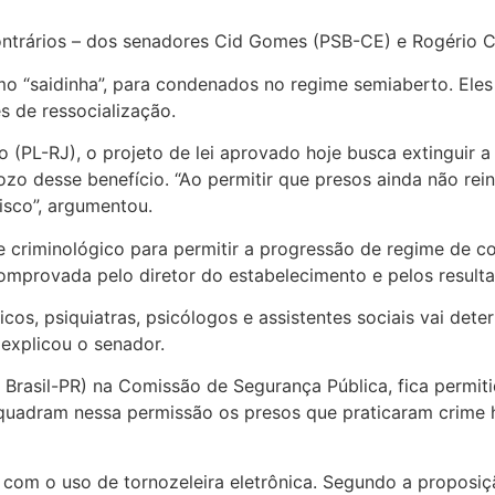
contrários – dos senadores Cid Gomes (PSB-CE) e Rogério 
mo “saidinha”, para condenados no regime semiaberto. Eles
es de ressocialização.
 (PL-RJ), o projeto de lei aprovado hoje busca extinguir a
o desse benefício. “Ao permitir que presos ainda não rein
isco”, argumentou.
 criminológico para permitir a progressão de regime de 
 comprovada pelo diretor do estabelecimento e pelos resul
s, psiquiatras, psicólogos e assistentes sociais vai dete
 explicou o senador.
rasil-PR) na Comissão de Segurança Pública, fica permiti
enquadram nessa permissão os presos que praticaram crime
com o uso de tornozeleira eletrônica. Segundo a proposiçã