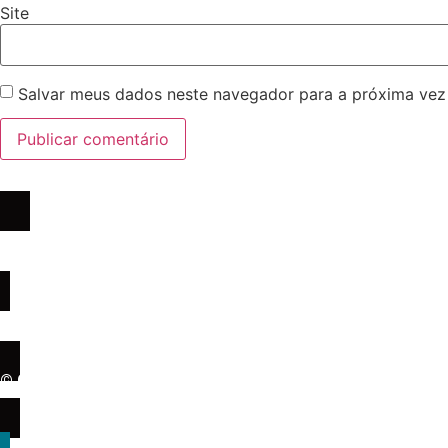
Site
Salvar meus dados neste navegador para a próxima vez
A notícia chega primeiro aqui !
© Copyright 2023 - Todos os Direitos Reservados
Desenvolvido por ARI LIMA CURSOS