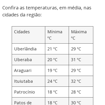
Confira as temperaturas, em média, nas
cidades da região:
Cidades
Mínima
Máxima
ºC
ºC
Uberlândia
21 ºC
29 ºC
Uberaba
20 ºC
31 ºC
Araguari
19 ºC
29 ºC
Ituiutaba
24 ºC
32 ºC
Patrocínio
18 ºC
28 ºC
Patos de
18 ºC
30 ºC