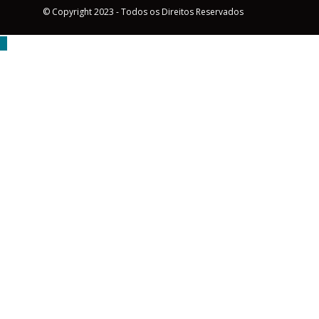
© Copyright 2023 - Todos os Direitos Reservados
MENU
Triângulo Mineiro
Brasil
Política
Esportes
Educação
Você Sabia
Entretenimento
Concurso e Emprego