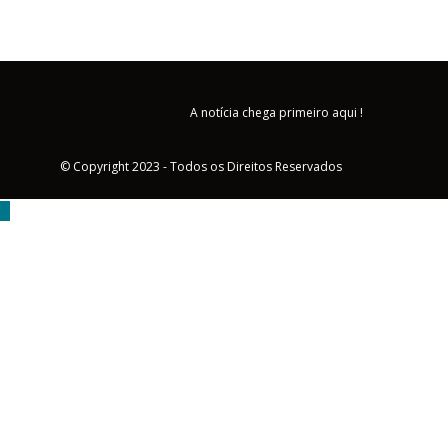
A notícia chega primeiro aqui !
© Copyright 2023 - Todos os Direitos Reservados
MENU
Triângulo Mineiro
Brasil
Política
Esportes
Educação