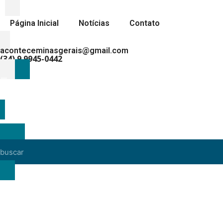
Página Inicial
Notícias
Contato
aconteceminasgerais@gmail.com
(34) 9.9945-0442
MENU