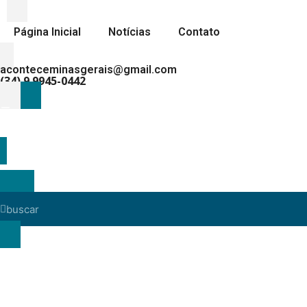
Página Inicial
Notícias
Contato
aconteceminasgerais@gmail.com
(34) 9.9945-0442
MENU