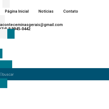
Página Inicial
Notícias
Contato
aconteceminasgerais@gmail.com
(34) 9.9945-0442
MENU