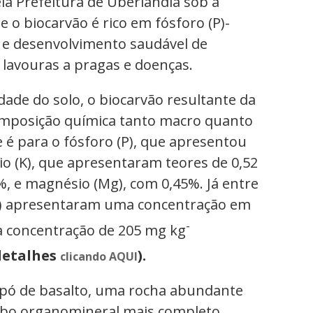
ela Prefeitura de Uberlândia sob a
o biocarvão é rico em fósforo (P)-
 e desenvolvimento saudável de
 lavouras a pragas e doenças.
dade do solo, o biocarvão resultante da
composição química tanto macro quanto
 é para o fósforo (P), que apresentou
io (K), que apresentaram teores de 0,52
9%, e magnésio (Mg), com 0,45%. Já entre
(Cu) apresentaram uma concentração em
-
 concentração de 205 mg kg
detalhes
).
clicando AQUI
 pó de basalto, uma rocha abundante
bo organomineral mais completo