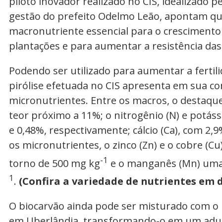
piloto inovador realizado no CIS, idealizado p
gestão do prefeito Odelmo Leão, apontam que 
macronutriente essencial para o crescimento
plantações e para aumentar a resistência das
Podendo ser utilizado para aumentar a fertili
pirólise efetuada no CIS apresenta em sua 
micronutrientes. Entre os macros, o destaque
teor próximo a 11%; o nitrogênio (N) e potáss
e 0,48%, respectivamente; cálcio (Ca), com 2,
os micronutrientes, o zinco (Zn) e o cobre 
-1
torno de 500 mg kg
e o manganês (Mn) uma
1
.
(Confira a variedade de nutrientes em 
O biocarvão ainda pode ser misturado com o
em Uberlândia, transformando-o em um adu