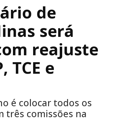
ário de
inas será
com reajuste
, TCE e
no é colocar todos os
m três comissões na