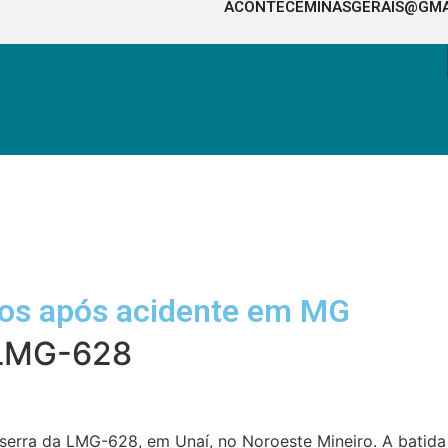
ACONTECEMINASGERAIS@GMA
os após acidente em MG
 LMG-628
erra da LMG-628, em Unaí, no Noroeste Mineiro. A batida f