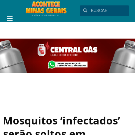
Mosquitos ‘infectados’
serão soltos em