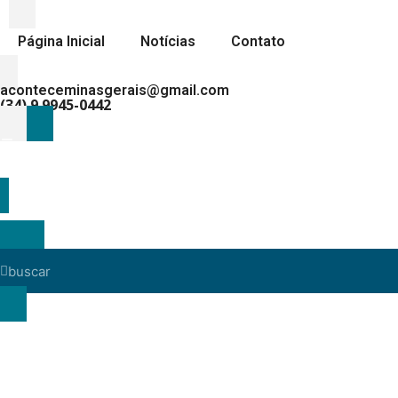
Página Inicial
Notícias
Contato
aconteceminasgerais@gmail.com
(34) 9.9945-0442
MENU