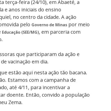
erça-feira (24/10), em Abaeté, a
 e anos iniciais do ensino
iel, no centro da cidade. A ação
promovida pelo
por meio
Governo de Minas
e
, em parceria com
Educação (SEE/MG)
o.
soras que participaram da ação e
 de vacinação em dia.
que estão aqui nesta ação tão bacana.
ação. Estamos com a campanha de
, até 4/11, para incentivar a
icar doente. Então, convido a população
omeu Zema.