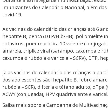
Durante a estratégia de multivacinação, estão
imunizantes do Calendário Nacional, além das
covid-19.
As vacinas do calendário das crianças até 6 an
hepatite B, penta (DTP/Hib/HB), poliomielite ina
rotavírus, pneumocócica 10 valente (conjugada
amarela, tríplice viral (sarampo, caxumba e ru
caxumba e rubéola e varicela – SCRV), DTP, hepa
Já as vacinas do calendário das crianças a part
dos adolescentes são: hepatite B, febre amarel
rubéola – SCR), difteria e tétano adulto, dTpa 
ACWY (conjugada), HPV quadrivalente e varicel
Saiba mais sobre a Campanha de Multivacina