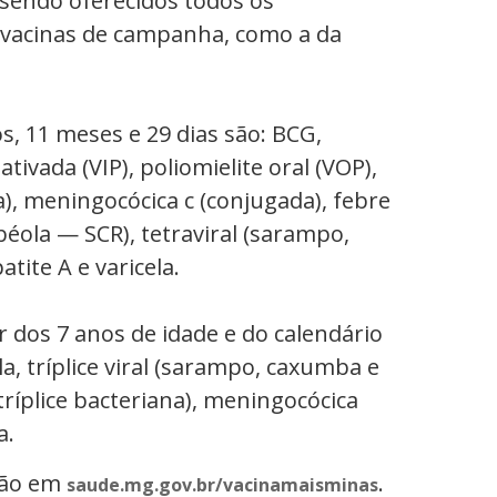
 sendo oferecidos todos os
 vacinas de campanha, como a da
os, 11 meses e 29 dias são: BCG,
tivada (VIP), poliomielite oral (VOP),
), meningocócica c (conjugada), febre
béola — SCR), tetraviral (sarampo,
tite A e varicela.
ir dos 7 anos de idade e do calendário
a, tríplice viral (sarampo, caxumba e
(tríplice bacteriana), meningocócica
a.
ção em
.
saude.mg.gov.br/vacinamaisminas