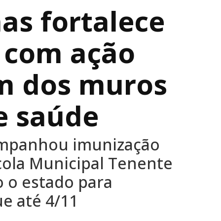
as fortalece
 com ação
ém dos muros
e saúde
ompanhou imunização
cola Municipal Tenente
 o estado para
ue até 4/11